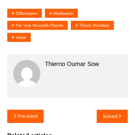
Diffamation
Mediaactu
Par Une Nouvelle Plainte
Thioro Mandela
Visée
Thierno Oumar Sow
Navigation
Précédent
Suivant
de
l’article