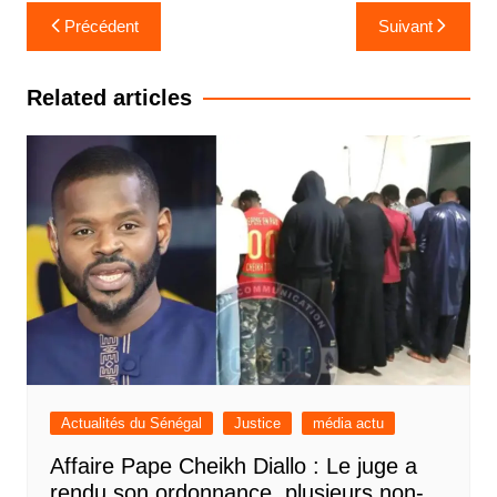
Navigation
Précédent
Suivant
de
l’article
Related articles
Actualités du Sénégal
Justice
média actu
Affaire Pape Cheikh Diallo : Le juge a
rendu son ordonnance, plusieurs non-