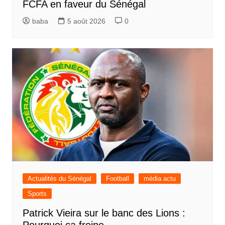
FCFA en faveur du Sénégal
baba
5 août 2026
0
Actualités du Sénégal
Football
média actu
Sports
Patrick Vieira sur le banc des Lions :
Pourquoi ça freine