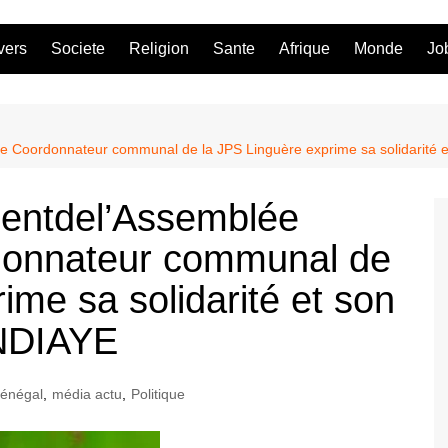
vers
Societe
Religion
Sante
Afrique
Monde
Jo
Le Coordonnateur communal de la JPS Linguère exprime sa solidarité e
dentdel’Assemblée
rdonnateur communal de
ime sa solidarité et son
k NDIAYE
Sénégal
,
média actu
,
Politique