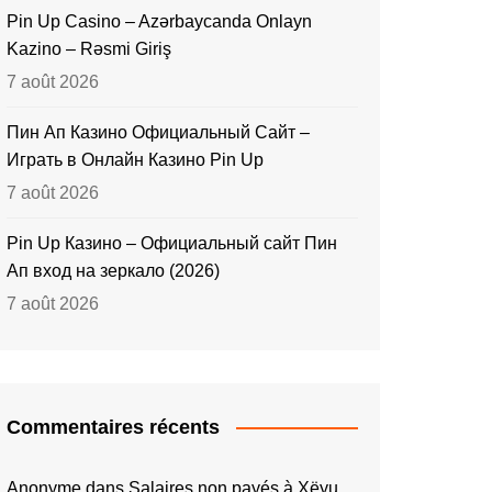
Pin Up Casino – Azərbaycanda Onlayn
Kazino – Rəsmi Giriş
7 août 2026
Пин Ап Казино Официальный Сайт –
Играть в Онлайн Казино Pin Up
7 août 2026
Pin Up Казино – Официальный сайт Пин
Ап вход на зеркало (2026)
7 août 2026
Commentaires récents
Anonyme
dans
Salaires non payés à Xëyu