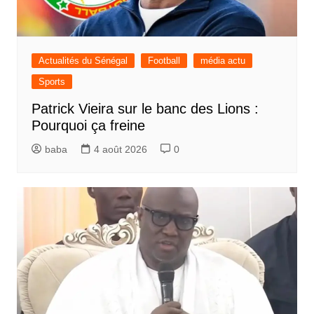
Actualités du Sénégal
Football
média actu
Sports
Patrick Vieira sur le banc des Lions :
Pourquoi ça freine
baba
4 août 2026
0