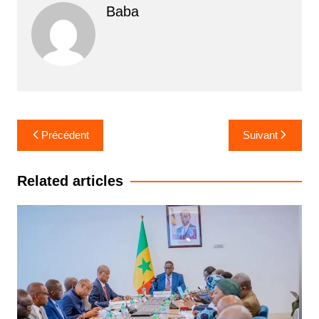
Baba
Navigation
Précédent
Suivant
de
l’article
Related articles