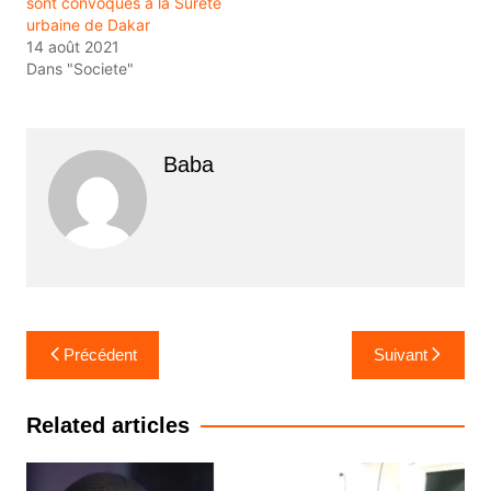
sont convoqués à la Sûreté
urbaine de Dakar
14 août 2021
Dans "Societe"
Baba
Navigation
Précédent
Suivant
de
l’article
Related articles