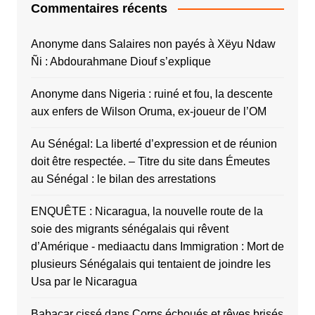
Commentaires récents
Anonyme
dans
Salaires non payés à Xëyu Ndaw
Ñi : Abdourahmane Diouf s’explique
Anonyme
dans
Nigeria : ruiné et fou, la descente
aux enfers de Wilson Oruma, ex-joueur de l’OM
Au Sénégal: La liberté d’expression et de réunion
doit être respectée. – Titre du site
dans
Émeutes
au Sénégal : le bilan des arrestations
ENQUÊTE : Nicaragua, la nouvelle route de la
soie des migrants sénégalais qui rêvent
d’Amérique - mediaactu
dans
Immigration : Mort de
plusieurs Sénégalais qui tentaient de joindre les
Usa par le Nicaragua
Babacar cissé
dans
Corps échoués et rêves brisés