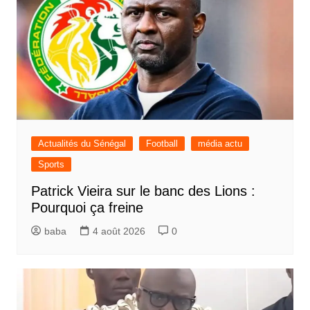
Actualités du Sénégal
Football
média actu
Sports
Patrick Vieira sur le banc des Lions :
Pourquoi ça freine
baba
4 août 2026
0