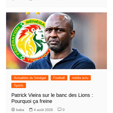
Actualités du Sénégal
Football
média actu
Sports
Patrick Vieira sur le banc des Lions :
Pourquoi ça freine
baba
4 août 2026
0