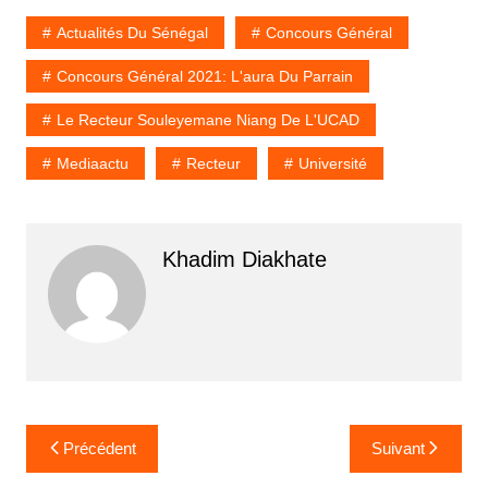
Actualités Du Sénégal
Concours Général
Concours Général 2021: L'aura Du Parrain
Le Recteur Souleyemane Niang De L'UCAD
Mediaactu
Recteur
Université
Khadim Diakhate
Navigation
Précédent
Suivant
de