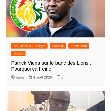
Actualités du Sénégal
Football
média actu
Sports
Patrick Vieira sur le banc des Lions :
Pourquoi ça freine
baba
4 août 2026
0