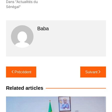
Dans "Actualités du
Sénégal"
Baba
Navigation
Précédent
Suivant
de
l’article
Related articles