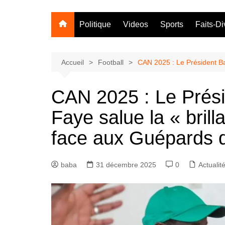
Politique
Videos
Sports
Faits-Di
Accueil
Football
CAN 2025 : Le Président Ba
CAN 2025 : Le Prés
Faye salue la « brill
face aux Guépards 
baba
31 décembre 2025
0
Actualit