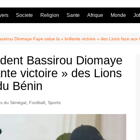
vers
Societe
Religion
Sante
Afrique
Monde
Jo
ssirou Diomaye Faye salue la « brillante victoire » des Lions face au
ident Bassirou Diomaye
ante victoire » des Lions
du Bénin
és du Sénégal
,
Football
,
Sports