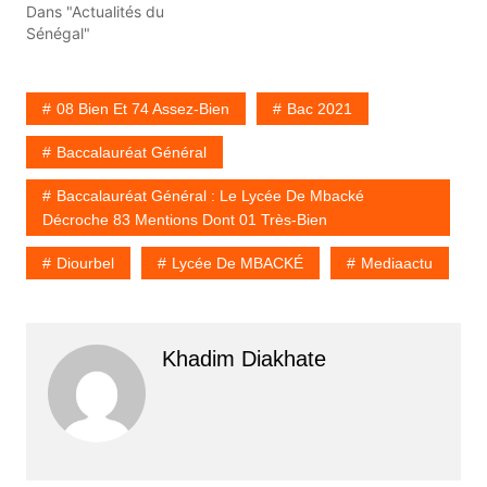
Dans "Actualités du
Sénégal"
08 Bien Et 74 Assez-Bien
Bac 2021
Baccalauréat Général
Baccalauréat Général : Le Lycée De Mbacké
Décroche 83 Mentions Dont 01 Très-Bien
Diourbel
Lycée De MBACKÉ
Mediaactu
Khadim Diakhate