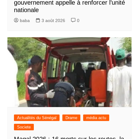
gouvernement appelle à renforcer l’unité
nationale
baba
3 août 2026
0
Actualités du Sénégal
Drame
média actu
Societe
Magal 2026 : 16 morts sur les routes, la