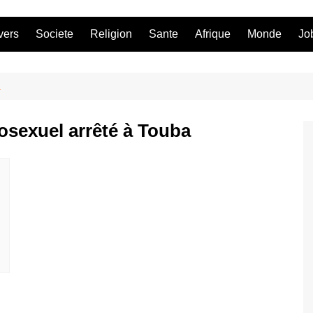
vers
Societe
Religion
Sante
Afrique
Monde
Jo
a
sexuel arrêté à Touba