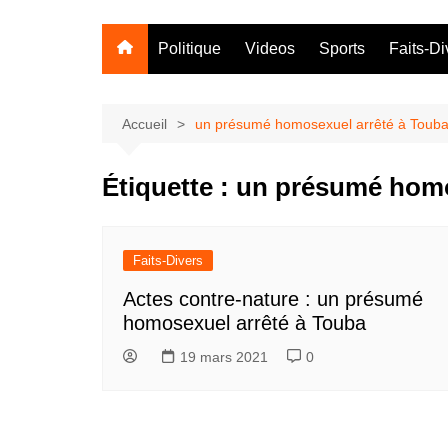
Politique
Videos
Sports
Faits-Di
Accueil
un présumé homosexuel arrêté à Toub
Étiquette :
un présumé homo
Faits-Divers
Actes contre-nature : un présumé
homosexuel arrêté à Touba
19 mars 2021
0