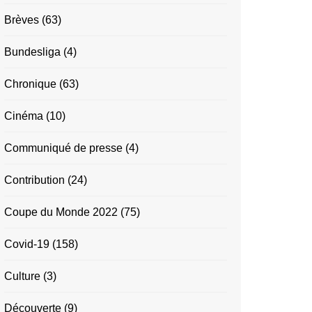
Brèves
(63)
Bundesliga
(4)
Chronique
(63)
Cinéma
(10)
Communiqué de presse
(4)
Contribution
(24)
Coupe du Monde 2022
(75)
Covid-19
(158)
Culture
(3)
Découverte
(9)