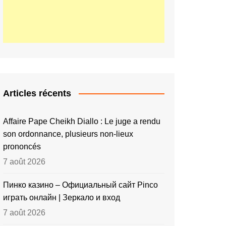
Articles récents
Affaire Pape Cheikh Diallo : Le juge a rendu
son ordonnance, plusieurs non-lieux
prononcés
7 août 2026
Пинко казино – Официальный сайт Pinco
играть онлайн | Зеркало и вход
7 août 2026