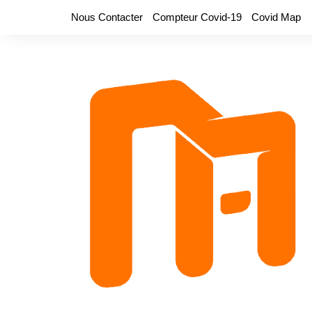
Aller
Nous Contacter
Compteur Covid-19
Covid Map
au
contenu