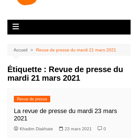
Accueil
Revue de presse du mardi 21 mars 2021
Étiquette :
Revue de presse du
mardi 21 mars 2021
Revue de presse
La revue de presse du mardi 23 mars
2021
Khadim Diakhate
23 mars 2021
0