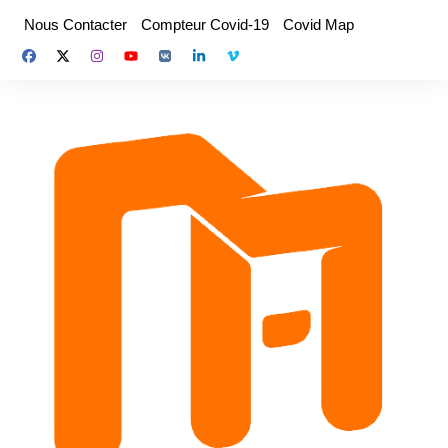
Aller
Nous Contacter
Compteur Covid-19
Covid Map
au
contenu