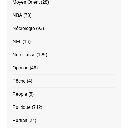
Moyen Orient
(28)
NBA
(73)
Nécrologie
(93)
NFL
(16)
Non classé
(125)
Opinion
(48)
Pêche
(4)
People
(5)
Politique
(742)
Portrait
(24)