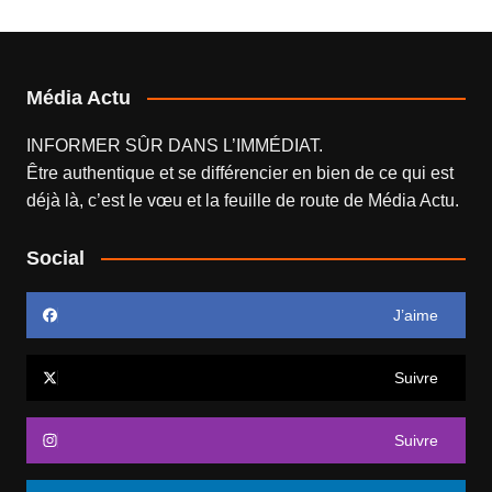
Média Actu
INFORMER SÛR DANS L’IMMÉDIAT.
Être authentique et se différencier en bien de ce qui est
déjà là, c’est le vœu et la feuille de route de
Média Actu
.
Social
J’aime
Suivre
Suivre