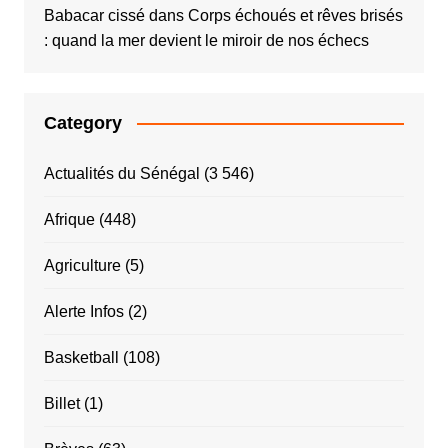
Babacar cissé
dans
Corps échoués et rêves brisés
: quand la mer devient le miroir de nos échecs
Category
Actualités du Sénégal
(3 546)
Afrique
(448)
Agriculture
(5)
Alerte Infos
(2)
Basketball
(108)
Billet
(1)