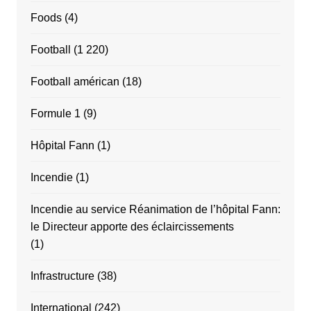
Foods
(4)
Football
(1 220)
Football américan
(18)
Formule 1
(9)
Hôpital Fann
(1)
Incendie
(1)
Incendie au service Réanimation de l’hôpital Fann:
le Directeur apporte des éclaircissements
(1)
Infrastructure
(38)
International
(242)