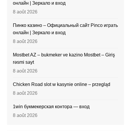
онлайн | Зеркало и вход
8 août 2026
Пинко казино – Официальный сайт Pinco играть
онлайн | Зеркало и вход
8 août 2026
Mostbet AZ – bukmeker ve kazino Mostbet – Giriş
rəsmi sayt
8 août 2026
Chicken Road slot w kasynie online – przegląd
8 août 2026
1win букмекерская контора — вход
8 août 2026