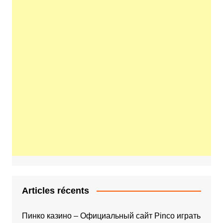
Articles récents
Пинко казино – Официальный сайт Pinco играть