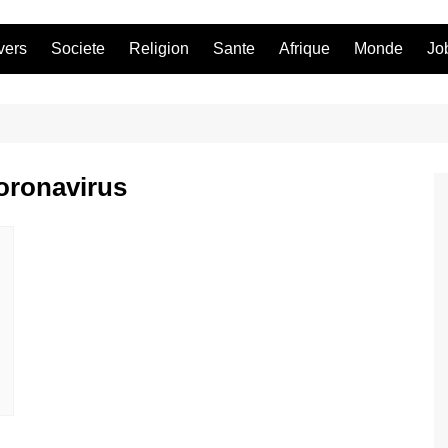
vers
Societe
Religion
Sante
Afrique
Monde
Jo
oronavirus