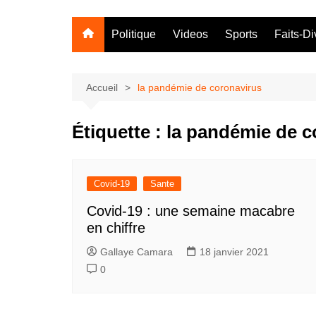
Politique
Videos
Sports
Faits-Di
Accueil
la pandémie de coronavirus
Étiquette :
la pandémie de c
Covid-19
Sante
Covid-19 : une semaine macabre
en chiffre
Gallaye Camara
18 janvier 2021
0