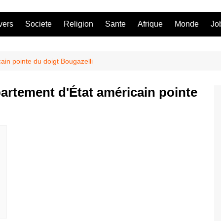
vers
Societe
Religion
Sante
Afrique
Monde
Jo
ain pointe du doigt Bougazelli
partement d'État américain pointe