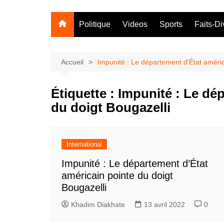
Politique
Videos
Sports
Faits-Di
Accueil
Impunité : Le département d'État améric
Étiquette :
Impunité : Le dé
du doigt Bougazelli
International
Impunité : Le département d’État
américain pointe du doigt
Bougazelli
Khadim Diakhate
13 avril 2022
0