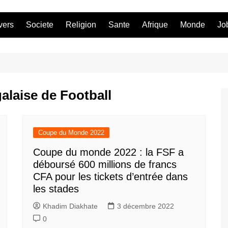
vers
Societe
Religion
Sante
Afrique
Monde
Jo
alaise de Football
Coupe du Monde 2022
Coupe du monde 2022 : la FSF a
déboursé 600 millions de francs
CFA pour les tickets d’entrée dans
les stades
Khadim Diakhate
3 décembre 2022
0