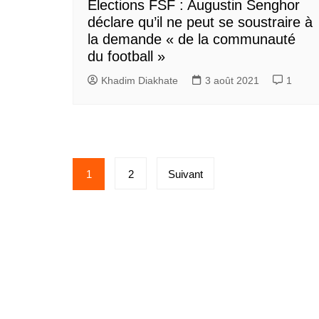
Élections FSF : Augustin Senghor
déclare qu’il ne peut se soustraire à
la demande « de la communauté
du football »
Khadim Diakhate
3 août 2021
1
Pagination
1
2
Suivant
des
publications