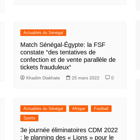
Actualités du Sénégal
Match Sénégal-Égypte: la FSF
constate “des tentatives de
confection et de vente parallèle de
tickets frauduleux“
Khadim Diakhate
25 mars 2022
0
Actualités du Sénégal
Afrique
Football
Sports
3e journée éliminatoires CDM 2022
: le planning des « Lions » pour le