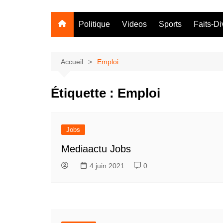
Politique
Videos
Sports
Faits-Di
Accueil
Emploi
Étiquette :
Emploi
Jobs
Mediaactu Jobs
4 juin 2021
0