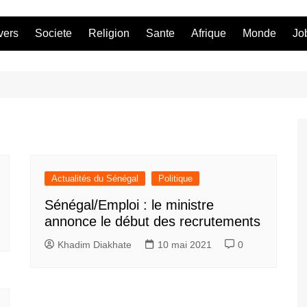
vers
Societe
Religion
Sante
Afrique
Monde
Jo
Actualités du Sénégal
Politique
Sénégal/Emploi : le ministre
annonce le début des recrutements
Khadim Diakhate
10 mai 2021
0