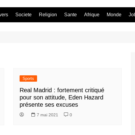
vers
Societe
Religion
Sante
Afrique
Monde
Jo
Sports
Real Madrid : fortement critiqué
pour son attitude, Eden Hazard
présente ses excuses
7 mai 2021
0