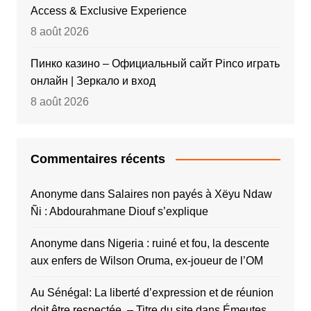
Access & Exclusive Experience
8 août 2026
Пинко казино – Официальный сайт Pinco играть
онлайн | Зеркало и вход
8 août 2026
Commentaires récents
Anonyme
dans
Salaires non payés à Xëyu Ndaw
Ñi : Abdourahmane Diouf s’explique
Anonyme
dans
Nigeria : ruiné et fou, la descente
aux enfers de Wilson Oruma, ex-joueur de l’OM
Au Sénégal: La liberté d’expression et de réunion
doit être respectée. – Titre du site
dans
Émeutes