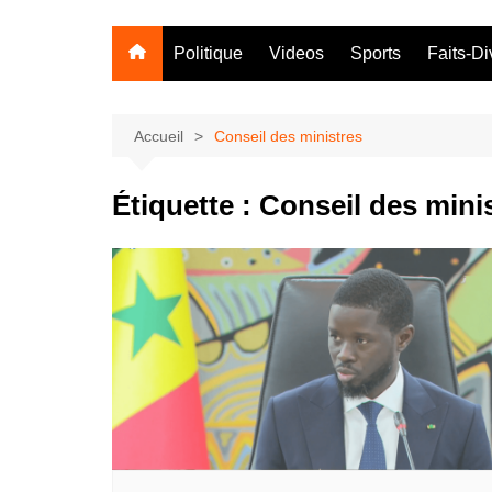
Politique
Videos
Sports
Faits-Di
Accueil
Conseil des ministres
Étiquette :
Conseil des mini