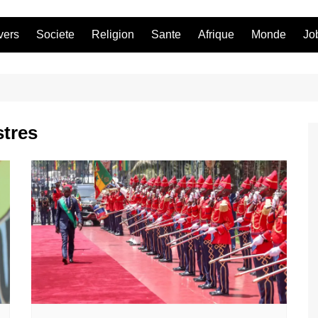
vers
Societe
Religion
Sante
Afrique
Monde
Jo
stres