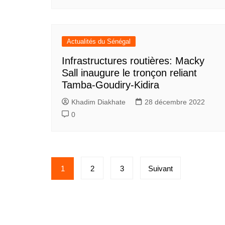
Actualités du Sénégal
Infrastructures routières: Macky
Sall inaugure le tronçon reliant
Tamba-Goudiry-Kidira
Khadim Diakhate
28 décembre 2022
0
Pagination
1
2
3
Suivant
des
publications