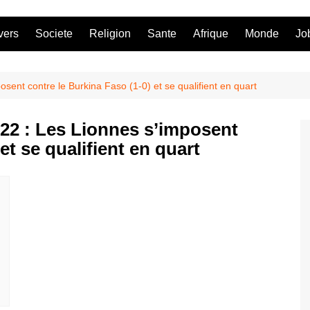
vers
Societe
Religion
Sante
Afrique
Monde
Jo
ent contre le Burkina Faso (1-0) et se qualifient en quart
2 : Les Lionnes s’imposent
et se qualifient en quart