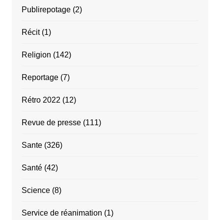
Publirepotage
(2)
Récit
(1)
Religion
(142)
Reportage
(7)
Rétro 2022
(12)
Revue de presse
(111)
Sante
(326)
Santé
(42)
Science
(8)
Service de réanimation
(1)