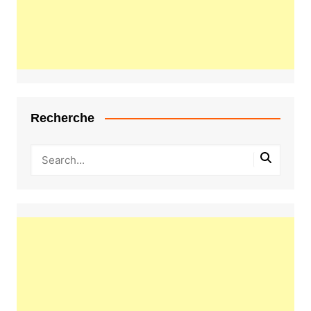
Recherche