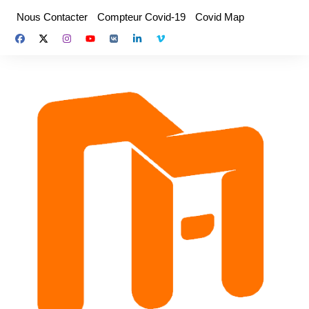
Aller
Nous Contacter
Compteur Covid-19
Covid Map
au
contenu