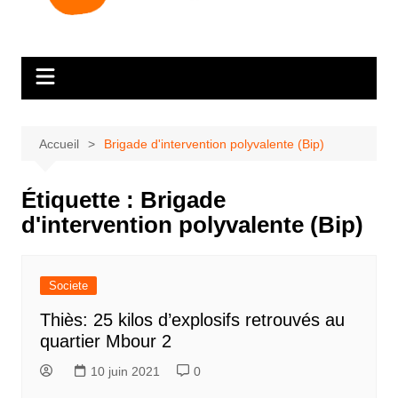
Accueil
Brigade d'intervention polyvalente (Bip)
Étiquette :
Brigade
d'intervention polyvalente (Bip)
Societe
Thiès: 25 kilos d’explosifs retrouvés au
quartier Mbour 2
10 juin 2021
0