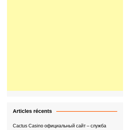
Articles récents
Cactus Casino официальный сайт – служба