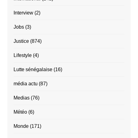
Interview
(2)
Jobs
(3)
Justice
(874)
Lifestyle
(4)
Lutte sénégalaise
(16)
média actu
(87)
Medias
(76)
Météo
(6)
Monde
(171)