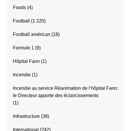
Foods
(4)
Football
(1 220)
Football américan
(18)
Formule 1
(9)
Hôpital Fann
(1)
Incendie
(1)
Incendie au service Réanimation de l’hôpital Fann:
le Directeur apporte des éclaircissements
(1)
Infrastructure
(38)
International
(242)