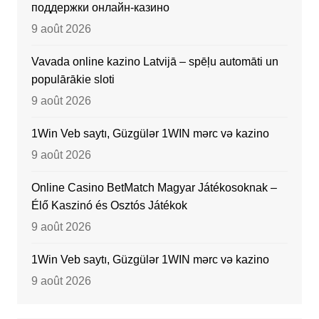
поддержки онлайн-казино
9 août 2026
Vavada online kazino Latvijā – spēļu automāti un
populārākie sloti
9 août 2026
1Win Veb saytı, Güzgülər 1WIN mərc və kazino
9 août 2026
Online Casino BetMatch Magyar Játékosoknak –
Élő Kaszinó és Osztós Játékok
9 août 2026
1Win Veb saytı, Güzgülər 1WIN mərc və kazino
9 août 2026