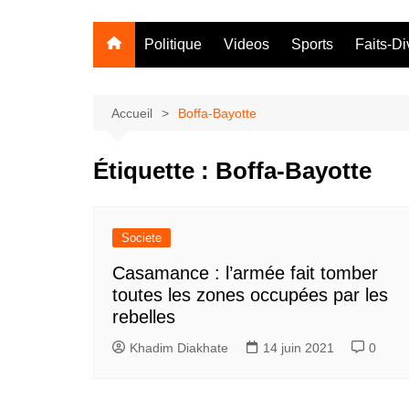
Politique
Videos
Sports
Faits-Di
Accueil
Boffa-Bayotte
Étiquette :
Boffa-Bayotte
Societe
Casamance : l’armée fait tomber
toutes les zones occupées par les
rebelles
Khadim Diakhate
14 juin 2021
0