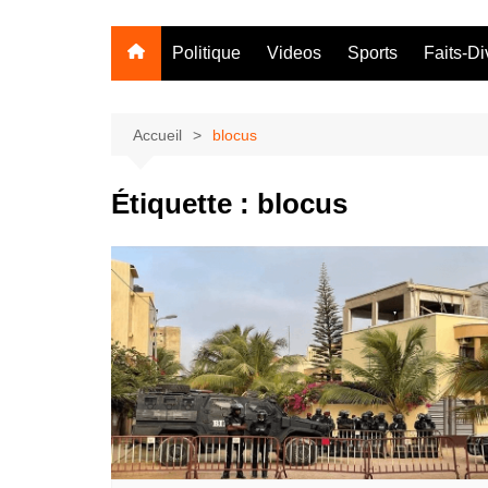
Politique
Videos
Sports
Faits-Di
Accueil
blocus
Étiquette :
blocus