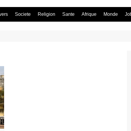
vers
Societe
Religion
Sante
Afrique
Monde
Jo