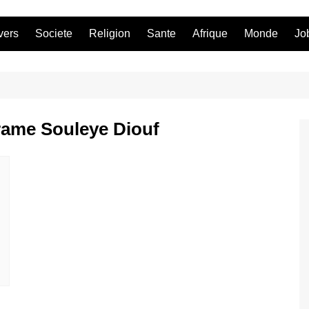
vers
Societe
Religion
Sante
Afrique
Monde
Jo
irame Souleye Diouf