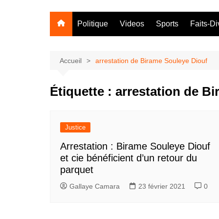
Politique
Videos
Sports
Faits-Di
Accueil
arrestation de Birame Souleye Diouf
Étiquette :
arrestation de B
Justice
Arrestation : Birame Souleye Diouf
et cie bénéficient d’un retour du
parquet
Gallaye Camara
23 février 2021
0