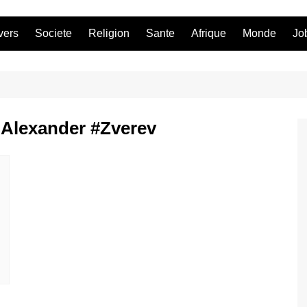
vers
Societe
Religion
Sante
Afrique
Monde
Jo
u Alexander #Zverev