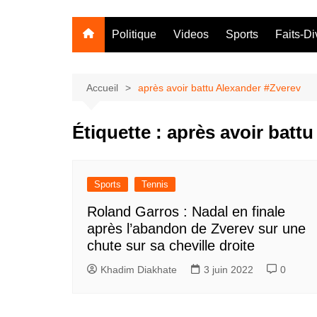
Politique
Videos
Sports
Faits-Di
Accueil
après avoir battu Alexander #Zverev
Étiquette :
après avoir batt
Sports
Tennis
Roland Garros : Nadal en finale
après l’abandon de Zverev sur une
chute sur sa cheville droite
Khadim Diakhate
3 juin 2022
0