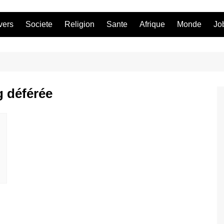
vers
Societe
Religion
Sante
Afrique
Monde
Jo
 déférée