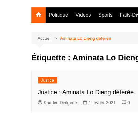
Politique
Videos
Sports
Faits-Di
Accueil
Aminata Lo Dieng déférée
Étiquette :
Aminata Lo Dieng
Justice
Justice : Aminata Lo Dieng déférée
Khadim Diakhate
1 février 2021
0