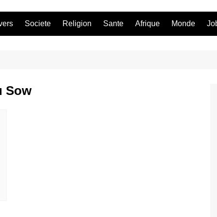
vers
Societe
Religion
Sante
Afrique
Monde
Jo
u Sow