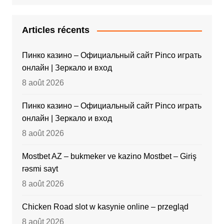
Articles récents
Пинко казино – Официальный сайт Pinco играть
онлайн | Зеркало и вход
8 août 2026
Пинко казино – Официальный сайт Pinco играть
онлайн | Зеркало и вход
8 août 2026
Mostbet AZ – bukmeker ve kazino Mostbet – Giriş
rəsmi sayt
8 août 2026
Chicken Road slot w kasynie online – przegląd
8 août 2026