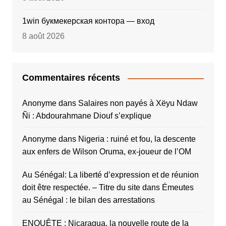
1win букмекерская контора — вход
8 août 2026
Commentaires récents
Anonyme
dans
Salaires non payés à Xëyu Ndaw
Ñi : Abdourahmane Diouf s’explique
Anonyme
dans
Nigeria : ruiné et fou, la descente
aux enfers de Wilson Oruma, ex-joueur de l’OM
Au Sénégal: La liberté d’expression et de réunion
doit être respectée. – Titre du site
dans
Émeutes
au Sénégal : le bilan des arrestations
ENQUÊTE : Nicaragua, la nouvelle route de la