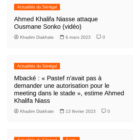
Actualités du Sénégal
Ahmed Khalifa Niasse attaque
Ousmane Sonko (vidéo)
Khadim Diakhate
6 mars 2023
0
Actualités du Sénégal
Mbacké : « Pastef n’avait pas à
demander une autorisation pour le
meeting dans le stade », estime Ahmed
Khalifa Niass
Khadim Diakhate
13 février 2023
0