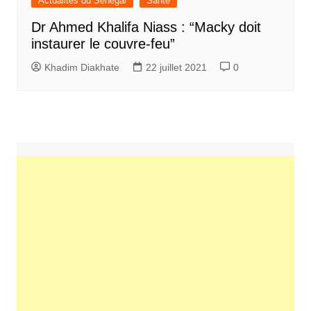
Actualités du Sénégal
Sante
Dr Ahmed Khalifa Niass : “Macky doit
instaurer le couvre-feu”
Khadim Diakhate
22 juillet 2021
0