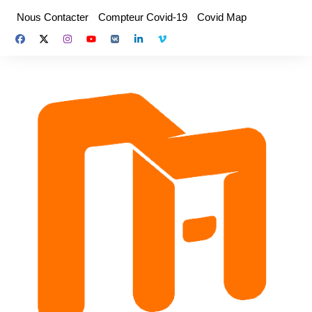
Aller
Nous Contacter
Compteur Covid-19
Covid Map
au
contenu