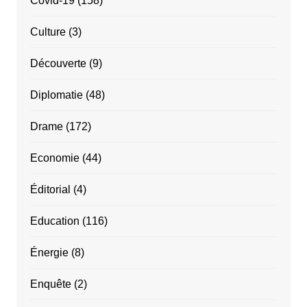
Covid-19
(158)
Culture
(3)
Découverte
(9)
Diplomatie
(48)
Drame
(172)
Economie
(44)
Éditorial
(4)
Education
(116)
Énergie
(8)
Enquête
(2)