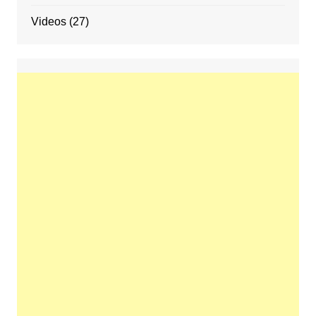
Videos
(27)