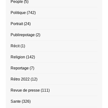
People
(5)
Politique
(742)
Portrait
(24)
Publirepotage
(2)
Récit
(1)
Religion
(142)
Reportage
(7)
Rétro 2022
(12)
Revue de presse
(111)
Sante
(326)