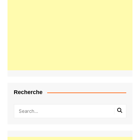
Recherche