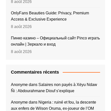
8 août 2026
OnlyFans Beauties Guide: Privacy, Premium
Access & Exclusive Experience
8 août 2026
Пинко казино – Официальный сайт Pinco играть
онлайн | Зеркало и вход
8 août 2026
Commentaires récents
Anonyme
dans
Salaires non payés à Xëyu Ndaw
Ñi : Abdourahmane Diouf s’explique
Anonyme
dans
Nigeria : ruiné et fou, la descente
aux enfers de Wilson Oruma, ex-joueur de l’OM