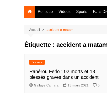
Politique
Videos
Sports
Faits-Di
Accueil
accident a matam
Étiquette :
accident a mata
Societe
Ranérou Ferlo : 02 morts et 13
blessés graves dans un accident
Gallaye Camara
13 mars 2021
0