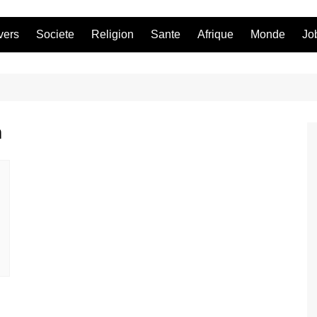
vers
Societe
Religion
Sante
Afrique
Monde
Jo
m