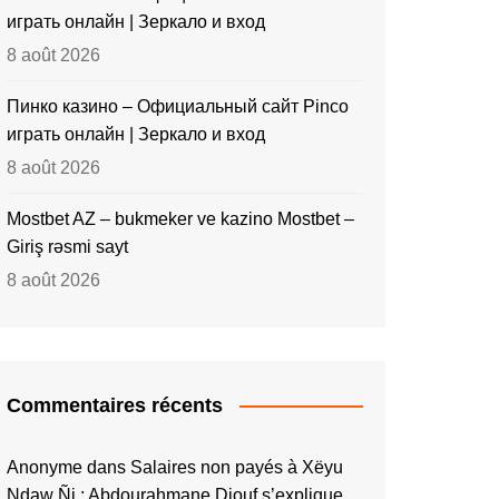
играть онлайн | Зеркало и вход
8 août 2026
Пинко казино – Официальный сайт Pinco
играть онлайн | Зеркало и вход
8 août 2026
Mostbet AZ – bukmeker ve kazino Mostbet –
Giriş rəsmi sayt
8 août 2026
Commentaires récents
Anonyme
dans
Salaires non payés à Xëyu
Ndaw Ñi : Abdourahmane Diouf s’explique